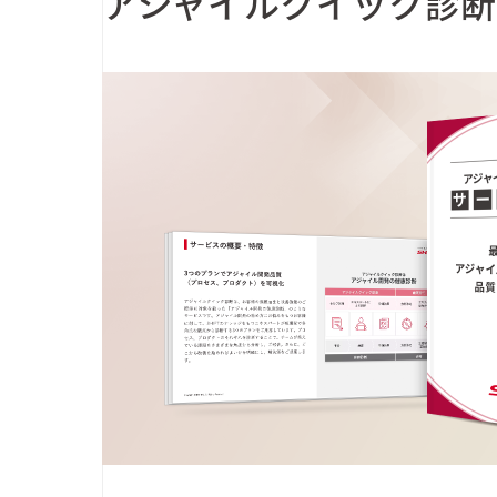
アジャイルクイック診
カスタマーサクセス
UI/UX
その他
ユニテックシステム株式会社
コンサルティング
詳しく見る
業種から探す
情報／通信／メディア
建設／不動産
流通／小売
サービス／教育／公共／ヘルスケア