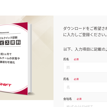
断
ソフトウェアテスト・品質保証
U
面白法人カヤック
今すぐダウンロード
今すぐダウンロード
ダウンロードをご希望さ
詳しく見る
に入力しご登録ください
閉じる
製造
交通・モビリテ
コンシューマーサービス
公共
金融（銀行・証券・保険・決済）
物流／EC／運
ゲーム／エンターテインメント
業務システム／E