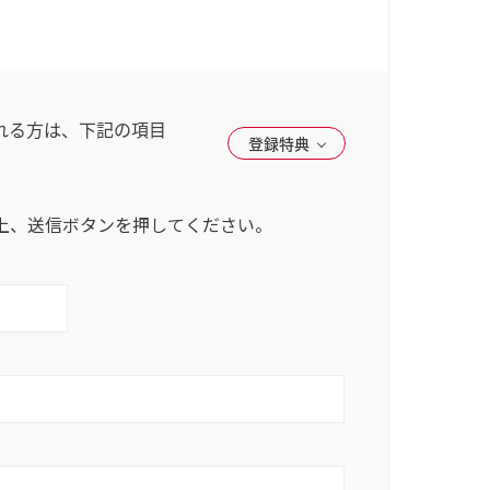
I/UX
東武鉄道株式会社
今すぐダウンロード
れる方は、下記の項目
詳しく見る
登録特典
。
ィ
輸
RP