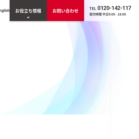
0120-142-117
TEL
お役立ち情報
お問い合わせ
nglish
受付時間 平日9:00 - 18:00
お役立ち資料一覧
一覧を見る
トエージェント「ネ
」
O（業務改善・効率
ンプト生成AIツー
くん」
Sの導入・管理実態アン
調査（2025年版）