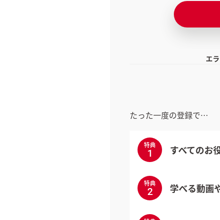
エラ
たった一度の登録で…
特典
すべてのお
1
特典
学べる動画
2