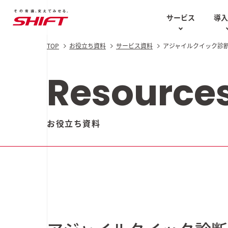
サービス
導
TOP
お役立ち資料
サービス資料
アジャイルクイック診
AIソリューション
お役立ち資料
テスト計画
AIソリ
Case Studies
技術的な講
Resource
ソフトウェアテスト・
知の再分配白書
品質保証
SHIFT DQ
エンジニア
最新の導入事例
お役立ち資料
AI駆動型
セキュリティ
コラム
AI BPaaS
AI CoE
UI/UX
AI用語集
ス
AIソリュー
AI特化型
生成AI
DX
GENERA
2025 Au