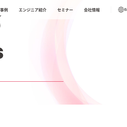
入事例
エンジニア紹介
セミナー
会社情報
E
断
書のテンプレートやベンダーの比較チェックシートや
ューション トップ
座の動画など今日から使える情報が満載
導入事例
s
S for リバース
AIテス
AIモダナイゼーション
リング
ムラナイ
 業務代行支援｜
生成AIオペレーション品質
AI BP
向上サービス
化）
推進・支援サービ
ノープロ
社内ドキュメントAI検索
ル「天才
ション
ソフトウェアテスト・品質保証
DX
品質保証サービス
の実装と喝采。
AIシステムの品質保証ー基
Saa
TIVE AI REPORT
本と進め方ー
ケート
tumn
閉じる