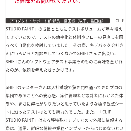
た経緯をお聞かせください。
「CLIP
プロダクト・サポート部 部長 島田様（以下、島田様）
STUDIO PAINT」の成長とともにテストボリュームが年々増え
てきていたので、テストの効率化と体制やフローの見直しを図
るべく自動化を検討していました。その際、各デバック会社さ
んにいろいろと相談をしていくなかでSHIFTさんに出会い、
SHIFTさんのソフトウェアテスト事業そのものに興味を惹かれ
たのが、依頼を考えたきっかけです。
SHIFTのテスターさんは入社試験で狭き門を通ってきたプロの
集団であることへの安心感、案件管理者と設計者にわかれた体
制や、まさに弊社がやりたいと思っていたような標準観点シー
トに沿ったテストはとても魅力的でした。また、「CLIP
STUDIO PAINT」はある種特殊なアプリなので外部に依頼する
際は、通常、詳細な情報や業務インプットからはじめないとい