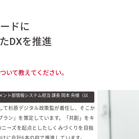
ードに
たDXを推進
について教えてください。
メント部情報システム担当 課長 岡本 央様（以
として杉原デジタル政策監が着任し、そこか
Xプラン』を策定しています。「共創」をキ
のニーズを起点としたしくみづくりを目指
向けに合計6本の柱で推進しています。