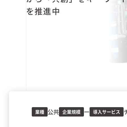
カスタマーサクセス
を推進中
UI/UX
その他
ユニテックシステム株式会社
コンサルティング
詳しく見る
業種から探す
情報／通信／メディア
建設／不動産
流通／小売
公共
ー
業種
企業規模
導入サービス
サービス／教育／公共／ヘルスケア