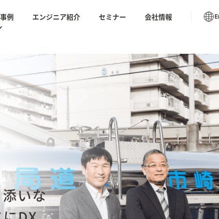
入事例
エンジニア紹介
セミナー
会社情報
E
書のテンプレートやベンダーの比較チェックシートや
ューション トップ
座の動画など今日から使える情報が満載
導入事例
S for リバース
AIテス
AIモダナイゼーション
リング
ムラナイ
 業務代行支援｜
生成AIオペレーション品質
AI BP
向上サービス
化）
推進・支援サービ
ノープロ
社内ドキュメントAI検索
ル「天才
ション
ソフトウェアテスト・品質保証
DX
品質保証サービス
の実装と喝采。
AIシステムの品質保証ー基
Saa
り添いな
TIVE AI REPORT
本と進め方ー
ケート
にDX
tumn
閉じる