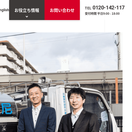
0120-142-117
TEL
お役立ち情報
お問い合わせ
nglish
受付時間 平日9:00 - 18:00
お役立ち資料一覧
一覧を見る
トエージェント「ネ
」
O（業務改善・効率
ンプト生成AIツー
くん」
Sの導入・管理実態アン
調査（2025年版）