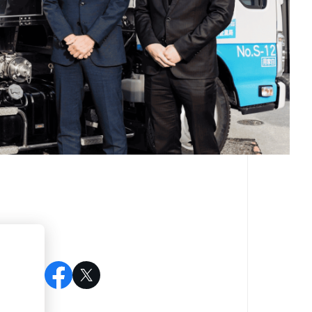
I/UX
東武鉄道株式会社
今すぐダウンロード
詳しく見る
ィ
輸
RP