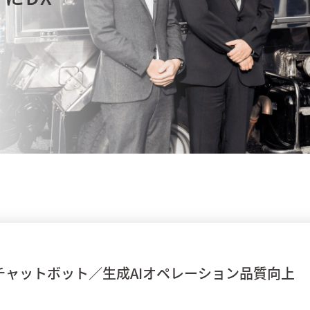
ソフトウェアテスト・品質保証
U
面白法人カヤック
今すぐダウンロード
今すぐダウンロード
詳しく見る
閉じる
製造
交通・モビリテ
コンシューマーサービス
公共
金融（銀行・証券・保険・決済）
物流／EC／運
チャットボット
生成AIオペレーション品質向上
ゲーム／エンターテインメント
業務システム／E