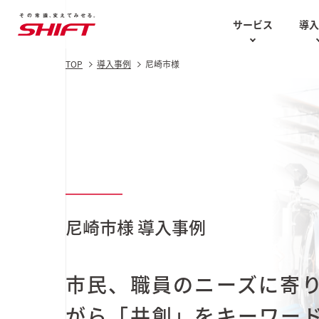
サービス
導
TOP
導入事例
尼崎市様
AIソリューション
お役立ち資料
テスト計画
AIソリ
Case Studies
技術的な講
ソフトウェアテスト・
知の再分配白書
品質保証
SHIFT DQ
エンジニア
最新の導入事例
AI駆動型
セキュリティ
コラム
AI BPaaS
AI CoE
尼崎市様
導入事例
UI/UX
AI用語集
ス
AIソリュー
AI特化型
生成AI
DX
市民、職員のニーズに寄
GENERA
がら「共創」をキーワード
2025 Au