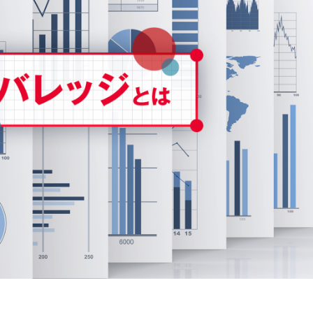
ソフトウェアテスト・品質保証
U
面白法人カヤック
今すぐダウンロード
今すぐダウンロード
詳しく見る
閉じる
製造
交通・モビリテ
コンシューマーサービス
公共
金融（銀行・証券・保険・決済）
物流／EC／運
ゲーム／エンターテインメント
業務システム／E