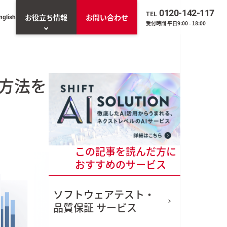
0120-142-117
TEL
お役立ち情報
お問い合わせ
nglish
受付時間 平日9:00 - 18:00
お役立ち資料一覧
方法を
一覧を見る
トエージェント「ネ
」
O（業務改善・効率
この記事を読んだ方に
ンプト生成AIツー
くん」
おすすめのサービス
ソフトウェアテスト・
Sの導入・管理実態アン
品質保証
サービス
調査（2025年版）