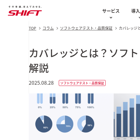
サービス
導
TOP
コラム
ソフトウェアテスト・品質保証
カバレッジ
AIソリューション
お役立ち資料
テスト計画
AIソリ
Case Studies
技術的な講
カバレッジとは？ソフト
ソフトウェアテスト・
知の再分配白書
品質保証
SHIFT DQ
解説
エンジニア
最新の導入事例
AI駆動型
セキュリティ
コラム
2025.08.28
AI BPaaS
ソフトウェアテスト・品質保証
AI CoE
UI/UX
AI用語集
ス
AIソリュー
AI特化型
生成AI
DX
GENERA
2025 Au