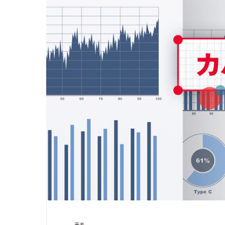
カスタマーサクセス
UI/UX
その他
ユニテックシステム株式会社
コンサルティング
詳しく見る
業種から探す
情報／通信／メディア
建設／不動産
流通／小売
サービス／教育／公共／ヘルスケア
著者