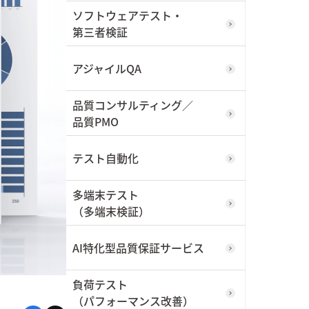
ソフトウェアテスト・
I/UX
第三者検証
東武鉄道株式会社
今すぐダウンロード
アジャイルQA
詳しく見る
品質コンサルティング／
品質PMO
テスト自動化
ィ
多端末テスト
（多端末検証）
AI特化型品質保証サービス
輸
負荷テスト
（パフォーマンス改善）
RP