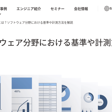
入事例
エンジニア紹介
セミナー
会社情報
E
とは？ソフトウェア分野における基準や計測方法を解説
書のテンプレートやベンダーの比較チェックシートや
ューション トップ
座の動画など今日から使える情報が満載
導入事例
ウェア分野における基準や計測
S for リバース
AIテス
AIモダナイゼーション
リング
ムラナイ
 業務代行支援｜
生成AIオペレーション品質
AI BP
向上サービス
化）
推進・支援サービ
ノープロ
社内ドキュメントAI検索
ル「天才
ション
ソフトウェアテスト・品質保証
DX
品質保証サービス
の実装と喝采。
AIシステムの品質保証ー基
Saa
TIVE AI REPORT
本と進め方ー
ケート
tumn
閉じる