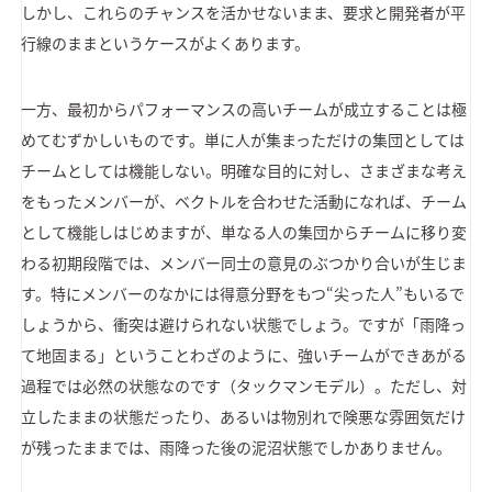
しかし、これらのチャンスを活かせないまま、要求と開発者が平
行線のままというケースがよくあります。
一方、最初からパフォーマンスの高いチームが成立することは極
めてむずかしいものです。単に人が集まっただけの集団としては
チームとしては機能しない。明確な目的に対し、さまざまな考え
をもったメンバーが、ベクトルを合わせた活動になれば、チーム
として機能しはじめますが、単なる人の集団からチームに移り変
わる初期段階では、メンバー同士の意見のぶつかり合いが生じま
す。特にメンバーのなかには得意分野をもつ“尖った人”もいるで
しょうから、衝突は避けられない状態でしょう。ですが「雨降っ
て地固まる」ということわざのように、強いチームができあがる
過程では必然の状態なのです（タックマンモデル）。ただし、対
立したままの状態だったり、あるいは物別れで険悪な雰囲気だけ
が残ったままでは、雨降った後の泥沼状態でしかありません。