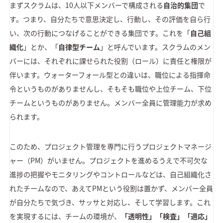
まずスクラムは、10人以下メンバーで構成される
自治的集団
で
す。つまり、自分たちで意思決定し、行動し、その評価を自ら行
い、次の行動につなげることができる集団です。これを「
自己組
織化
」とか、「
自律型チーム
」と呼んでいます。スクラムのメン
バーには、それぞれに課せられた役割（ロール）に責任と権限が
伴います。ウォーターフォール型との違いは、職位による指揮命
令というものがありませんし、そもそも職位や上位チーム、下位
チームというものがありません。メンバー全員に管理能力が求め
られます。
このため、プロジェクト管理を専門に行うプロジェクトマネージ
ャー（PM）がいません。プロジェクトを進めるうえで不可欠な
進捗の把握やモニタリングやコントロールなどは、自己組織化さ
れたチームなので、あえてPMという役割は置かず、メンバー全員
が自分たちで気づき、サッサと対応し、そして学習します。これ
を実現するには、チームの環境が、
「透明性」「検査」「適応」