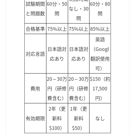
試験期間
60分・50
60分・80
なし・30
と問題数
問
問
問
合格基準
75%以上
75%以上
85%以上
英語
日本語対
日本語対
（Googl
対応言語
応あり
応あり
翻訳使用
可）
20～30万
20～30万
$150（約
費用
円（研修
円（研修
17,500
費含む）
費含む）
円）
2年（更
1年（更
有効期限
新料
新料
なし
$100）
$50）