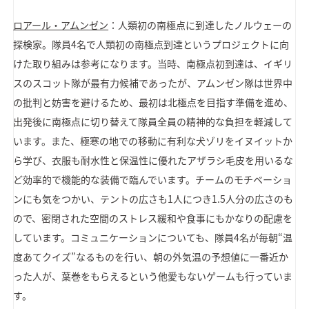
ロアール・アムンゼン
：人類初の南極点に到達したノルウェーの
探検家。隊員4名で人類初の南極点到達というプロジェクトに向
けた取り組みは参考になります。当時、南極点初到達は、イギリ
スのスコット隊が最有力候補であったが、アムンゼン隊は世界中
の批判と妨害を避けるため、最初は北極点を目指す準備を進め、
出発後に南極点に切り替えて隊員全員の精神的な負担を軽減して
います。また、極寒の地での移動に有利な犬ゾリをイヌイットか
ら学び、衣服も耐水性と保温性に優れたアザラシ毛皮を用いるな
ど効率的で機能的な装備で臨んでいます。チームのモチベーショ
ンにも気をつかい、テントの広さも1人につき1.5人分の広さのも
ので、密閉された空間のストレス緩和や食事にもかなりの配慮を
しています。コミュニケーションについても、隊員4名が毎朝“温
度あてクイズ”なるものを行い、朝の外気温の予想値に一番近か
った人が、葉巻をもらえるという他愛もないゲームも行っていま
す。