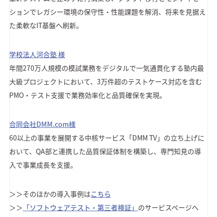
ションでレガシー環境の保守性・性能課題を解消、将来を見据え
た柔軟なIT基盤へ刷新。
学校法人河合塾 様
年間270万人規模の模試業務をデジタルで一気通貫化する塾内最
大級プロジェクトにおいて、3万件超のテストケース対応を含む
PMO・テスト支援で業務効率化と品質確保を実現。
合同会社DMM.com様
60以上の事業を展開する中核サービス「DMM TV」の立ち上げに
おいて、QA部と連携した品質保証体制を構築し、専門知見の導
入で事業成長を支援。
＞＞そのほかの導入事例は
こちら
＞＞
「ソフトウェアテスト・第三者検証」
のサービスページへ