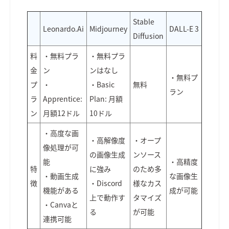
Stable
Leonardo.Ai
Midjourney
DALL-E 3
Diffusion
料
・無料プラ
・無料プラ
金
ン
ンはなし
・無料プ
プ
・
・Basic
無料
ラン
ラ
Apprentice:
Plan: 月額
ン
月額12ドル
10ドル
・高度な画
・高解像度
・オープ
像処理が可
の画像生成
ンソース
能
・高精度
特
に強み
のため多
・動画生成
な画像生
徴
・Discord
様なカス
機能がある
成が可能
上で動作す
タマイズ
・Canvaと
る
が可能
連携可能