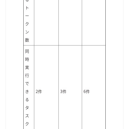
ト
ー
ク
ン
数
同
時
実
行
で
き
2件
3件
6件
る
タ
ス
ク