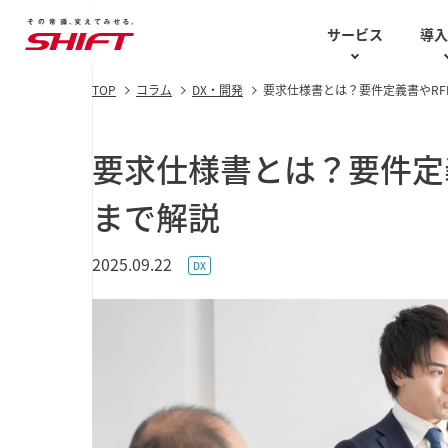
サービス
導
TOP
コラム
DX・開発
要求仕様書とは？要件定義書やR
AIソリューション
お役立ち資料
テスト計画
AIソリ
Case Studies
技術的な講
要求仕様書とは？要件定
ソフトウェアテスト・
知の再分配白書
品質保証
SHIFT DQ
まで解説
エンジニア
最新の導入事例
AI駆動型
セキュリティ
コラム
2025.09.22
AI BPaaS
DX
AI CoE
UI/UX
AI用語集
ス
AIソリュー
AI特化型
生成AI
DX
GENERA
2025 Au