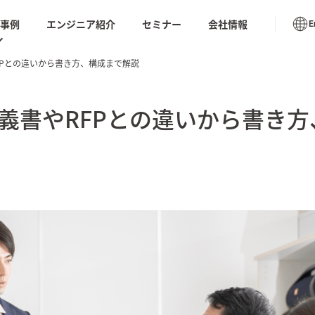
入事例
エンジニア紹介
セミナー
会社情報
E
FPとの違いから書き方、構成まで解説
書のテンプレートやベンダーの比較チェックシートや
ューション トップ
座の動画など今日から使える情報が満載
導入事例
義書やRFPとの違いから書き方
S for リバース
AIテス
AIモダナイゼーション
リング
ムラナイ
 業務代行支援｜
生成AIオペレーション品質
AI BP
向上サービス
化）
推進・支援サービ
ノープロ
社内ドキュメントAI検索
ル「天才
ション
ソフトウェアテスト・品質保証
DX
品質保証サービス
の実装と喝采。
AIシステムの品質保証ー基
Saa
TIVE AI REPORT
本と進め方ー
ケート
tumn
閉じる