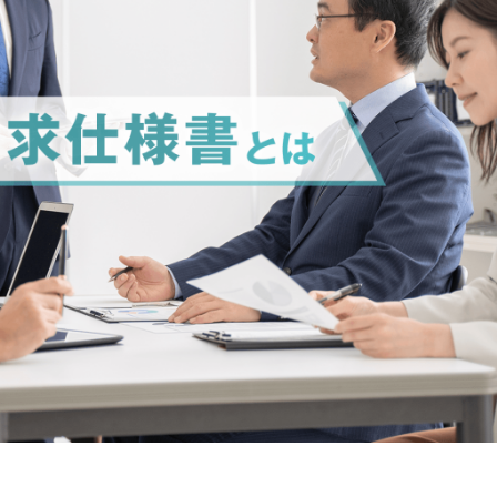
ソフトウェアテスト・品質保証
U
面白法人カヤック
今すぐダウンロード
今すぐダウンロード
詳しく見る
閉じる
製造
交通・モビリテ
コンシューマーサービス
公共
金融（銀行・証券・保険・決済）
物流／EC／運
ゲーム／エンターテインメント
業務システム／E