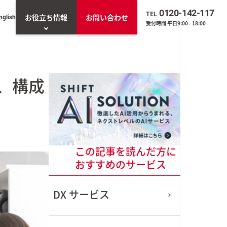
0120-142-117
TEL
お役立ち情報
お問い合わせ
nglish
受付時間 平日9:00 - 18:00
お役立ち資料一覧
、構成
一覧を見る
トエージェント「ネ
」
O（業務改善・効率
この記事を読んだ方に
ンプト生成AIツー
くん」
おすすめのサービス
DX
サービス
Sの導入・管理実態アン
調査（2025年版）