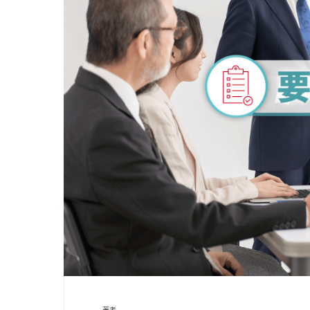
カスタマーサクセス
UI/UX
その他
ユニテックシステム株式会社
コンサルティング
詳しく見る
業種から探す
情報／通信／メディア
建設／不動産
流通／小売
サービス／教育／公共／ヘルスケア
著者