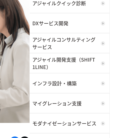
アジャイルクイック診断
I/UX
東武鉄道株式会社
今すぐダウンロード
DXサービス開発
詳しく見る
アジャイルコンサルティング
サービス
アジャイル開発支援（SHIFT
1LINE）
インフラ設計・構築
ィ
マイグレーション支援
輸
モダナイゼーションサービス
RP