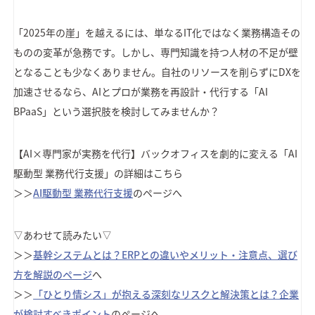
「2025年の崖」を越えるには、単なるIT化ではなく業務構造その
ものの変革が急務です。しかし、専門知識を持つ人材の不足が壁
となることも少なくありません。自社のリソースを削らずにDXを
加速させるなら、AIとプロが業務を再設計・代行する「AI
BPaaS」という選択肢を検討してみませんか？
【AI×専門家が実務を代行】バックオフィスを劇的に変える「AI
駆動型 業務代行支援」の詳細はこちら
＞＞
AI駆動型 業務代行支援
のページへ
▽あわせて読みたい▽
＞＞
基幹システムとは？ERPとの違いやメリット・注意点、選び
方を解説のページ
へ
＞＞
「ひとり情シス」が抱える深刻なリスクと解決策とは？企業
が検討すべきポイント
のページへ