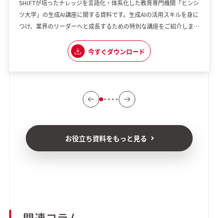
SHIFTが培ったナレッジを言語化・体系化した教育専門機関「ヒンシ
ツ大学」の生成AI講座に関する資料です。生成AIの活用スキルを身に
つけ、業界のリーダーへと成長するための特別な講座をご紹介しま
す。 【講座の魅力】 ・実践重視のカリキュラム ・生成AIに専門特化
した内容 ・実際に現場で使える応用力を養える 「組織として生成AI
今すぐダウンロード
の普及に課題を感じている」 「生成AIを使いこなしたいけれど、何
から始めれ
お役立ち資料をもっと見る
関連コラム