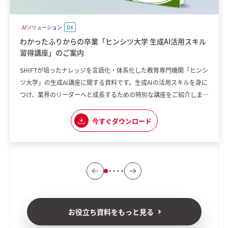
AIソリューション
DX
わかったふりからの卒業「ヒンシツ大学 生成AI活用スキル
習得講座」のご案内
SHIFTが培ったナレッジを言語化・体系化した教育専門機関「ヒンシ
ツ大学」の生成AI講座に関する資料です。生成AIの活用スキルを身に
つけ、業界のリーダーへと成長するための特別な講座をご紹介しま
す。 【講座の魅力】 ・実践重視のカリキュラム ・生成AIに専門特化
した内容 ・実際に現場で使える応用力を養える 「組織として生成AI
今すぐダウンロード
の普及に課題を感じている」 「生成AIを使いこなしたいけれど、何
から始めれ
お役立ち資料をもっと見る