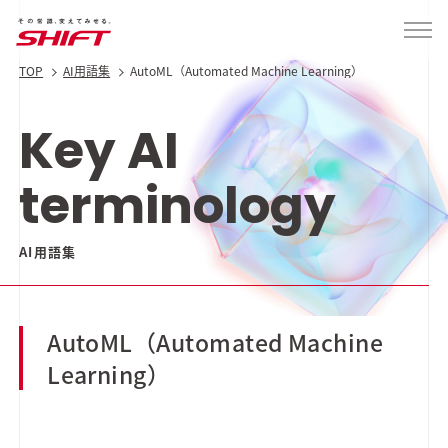
TOP
AI用語集
AutoML（Automated Machine Learning）
Key AI
terminology
AI用語集
AutoML（Automated Machine
Learning）