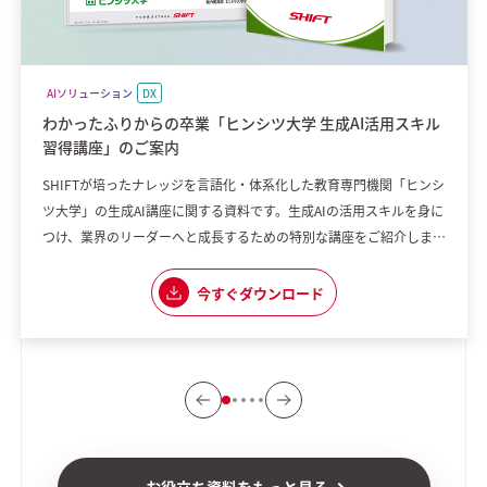
AIソリューション
DX
わかったふりからの卒業「ヒンシツ大学 生成AI活用スキル
習得講座」のご案内
SHIFTが培ったナレッジを言語化・体系化した教育専門機関「ヒンシ
ツ大学」の生成AI講座に関する資料です。生成AIの活用スキルを身に
つけ、業界のリーダーへと成長するための特別な講座をご紹介しま
す。 【講座の魅力】 ・実践重視のカリキュラム ・生成AIに専門特化
した内容 ・実際に現場で使える応用力を養える 「組織として生成AI
今すぐダウンロード
の普及に課題を感じている」 「生成AIを使いこなしたいけれど、何
から始めれ