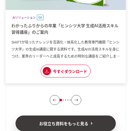
AIソリューション
DX
わかったふりからの卒業「ヒンシツ大学 生成AI活用スキル
習得講座」のご案内
SHIFTが培ったナレッジを言語化・体系化した教育専門機関「ヒンシ
ツ大学」の生成AI講座に関する資料です。生成AIの活用スキルを身に
つけ、業界のリーダーへと成長するための特別な講座をご紹介しま
す。 【講座の魅力】 ・実践重視のカリキュラム ・生成AIに専門特化
した内容 ・実際に現場で使える応用力を養える 「組織として生成AI
今すぐダウンロード
の普及に課題を感じている」 「生成AIを使いこなしたいけれど、何
から始めれ
お役立ち資料をもっと見る