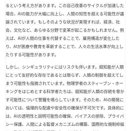
るという考え方があります。この自己改善のサイクルが加速した
場合、AIの能力が大幅に向上し、人間の知性を超える可能性が議
論されています。もしそのような状況が実現すれば、経済、社
会、文化など、あらゆる分野で変革が起こるかもしれません。例
えば、AIが人間の仕事を代替することで、雇用構造が変化した
り、AIが医療や教育を革新することで、人々の生活水準が向上し
たりする可能性があります。
しかし、シンギュラリティにはリスクも伴います。超知能が人類
にとって友好的な存在であるとは限らず、人類の制御を超えてし
まう可能性も指摘されています。物理学者のスティーブン・ホー
キングをはじめとする科学者たちは、超知能が人類の存続を脅か
す可能性について警鐘を鳴らしています。そのため、AIの開発に
おいては、倫理的な配慮や安全性の確保が不可欠です。具体的に
は、AIの透明性と説明可能性の確保、バイアスの排除、プライバ
シー保護、人間による監督メカニズムの構築、国際的な規制枠組