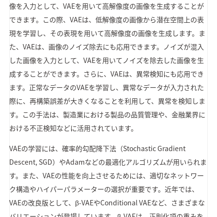
像を入力として、VAEを用いて高解像度の画像を生成することが
できます。この際、VAEは、低解像度の画像から潜在空間上の表
現を学習し、その表現を用いて高解像度の画像を生成します。ま
た、VAEは、画像のノイズ除去にも応用できます。ノイズが混入
した画像を入力として、VAEを用いてノイズを除去した画像を生
成することができます。さらに、VAEは、異常検知にも応用でき
ます。正常なデータのVAEを学習し、異常なデータが入力された
際に、再構築誤差が大きくなることを利用して、異常を検知しま
す。この手法は、製造業における製品の品質管理や、金融業界に
おける不正検知などに活用されています。
VAEの学習には、確率的勾配降下法（Stochastic Gradient
Descent, SGD）やAdamなどの最適化アルゴリズムが用いられま
す。また、VAEの性能を向上させるためには、適切なネットワー
ク構造やハイパーパラメーターの選択が重要です。近年では、
VAEの改良版として、β-VAEやConditional VAEなど、さまざまな
バリエーションが登場しています。β-VAEは、正則化項の重みを