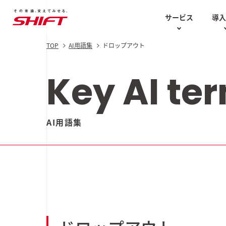
サービス
導
TOP
AI用語集
ドロップアウト
AIソリューション
お役立ち資料
テスト計画
AIソリ
Case Studies
技術的な講
Key AI te
ソフトウェアテスト・
知の再分配白書
品質保証
SHIFT DQ
エンジニア
最新の導入事例
AI用語集
AI駆動型
セキュリティ
コラム
AI BPaaS
AI CoE
UI/UX
AI用語集
ス
AIソリュー
AI特化型
生成AI
DX
GENERA
2025 Au