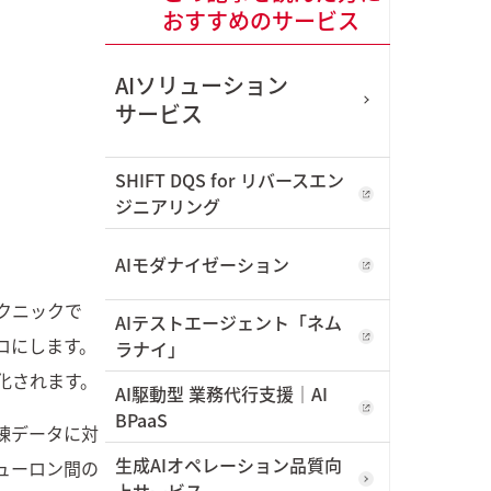
おすすめのサービス
I/UX
東武鉄道株式会社
今すぐダウンロード
AIソリューション
サービス
詳しく見る
SHIFT DQS for リバースエン
ジニアリング
AIモダナイゼーション
ィ
クニックで
AIテストエージェント「ネム
ロにします。
ラナイ」
化されます。
AI駆動型 業務代行支援｜AI
BPaaS
輸
練データに対
生成AIオペレーション品質向
ューロン間の
RP
上サービス