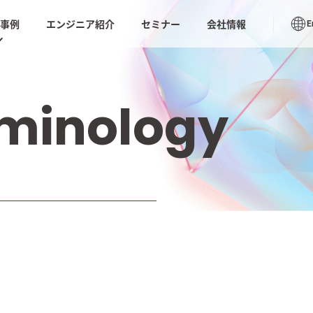
入事例
エンジニア紹介
セミナー
会社情報
E
書のテンプレートやベンダーの比較チェックシートや
ューション トップ
座の動画など今日から使える情報が満載
導入事例
rminology
S for リバース
AIテス
AIモダナイゼーション
リング
ムラナイ
 業務代行支援｜
生成AIオペレーション品質
AI BP
向上サービス
化）
推進・支援サービ
ノープロ
社内ドキュメントAI検索
ル「天才
ション
ソフトウェアテスト・品質保証
DX
品質保証サービス
の実装と喝采。
AIシステムの品質保証ー基
Saa
TIVE AI REPORT
本と進め方ー
ケート
tumn
閉じる