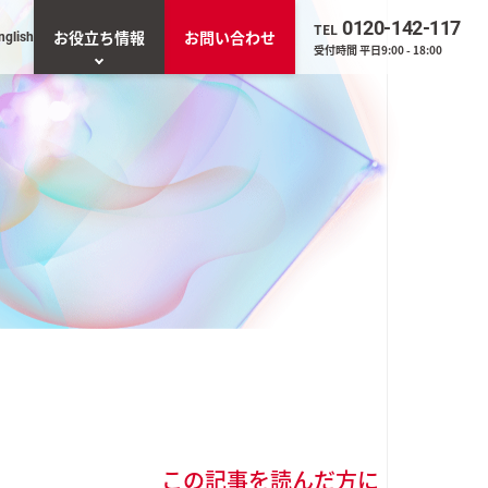
0120-142-117
TEL
お役立ち情報
お問い合わせ
nglish
受付時間 平日9:00 - 18:00
お役立ち資料一覧
一覧を見る
トエージェント「ネ
」
O（業務改善・効率
ンプト生成AIツー
くん」
Sの導入・管理実態アン
調査（2025年版）
この記事を読んだ方に