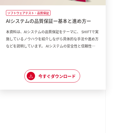
ソフトウェアテスト・品質保証
ソフ
AIシステムの品質保証ー基本と進め方ー
SH
保
本資料は、AIシステムの品質保証をテーマに、 SHIFTで実
施しているノウハウを紹介しながら具体的な手法や進め方
AI
などを説明しています。 AIシステムの安全性と信頼性を
スト
確保することで、ユーザーに安心感を提供し、その結果、
て得
より広範囲での利用を促進いただけます。品質が確保され
ます
たAIシステムは、予測精度が高まり、ビジネスの意思決定
や社会問題の解決に大きく貢献します。ぜひご覧くださ
今すぐダウンロード
い。