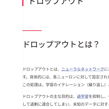
ドロップアウト
カスタマーサクセス
UI/UX
その他
ユニテックシステム株式会社
コンサルティング
詳しく見る
ドロップアウトとは？
業種から探す
情報／通信／メディア
ドロップアウトとは、
ニューラルネットワーク
に
す。具体的には、各ニューロンに対して設定され
建設／不動産
この処理は、学習のイテレーション（繰り返し）
流通／小売
ドロップアウトの主な目的は、
過学習
を抑制し、
して過剰に適合してしまい、未知のデータに対す
サービス／教育／公共／ヘルスケア