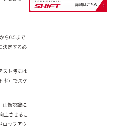
ら0.5まで
に決定する必
テスト時には
ト率）
でスケ
、画像認識に
向上させるこ
rにドロップアウ