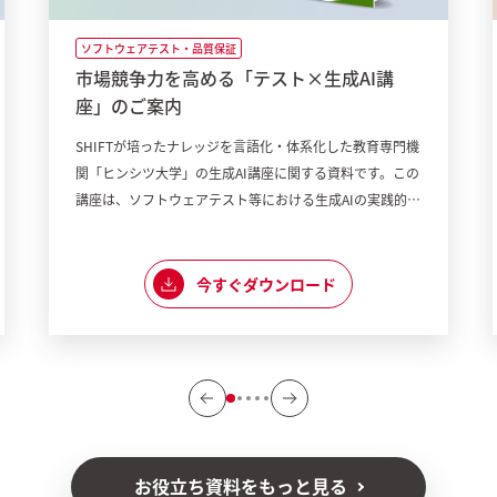
ソフトウェアテスト・品質保証
市場競争力を高める「テスト×生成AI講
座」のご案内
SHIFTが培ったナレッジを言語化・体系化した教育専門機
関「ヒンシツ大学」の生成AI講座に関する資料です。この
講座は、ソフトウェアテスト等における生成AIの実践的な
活用方法を学ぶことで業務効率化、品質向上、競争力強化
を目指します。初心者から経験者まで、幅広い層に対応し
た内容です。ぜひ資料をダウンロードしてご覧ください。
今すぐダウンロード
お役立ち資料をもっと見る