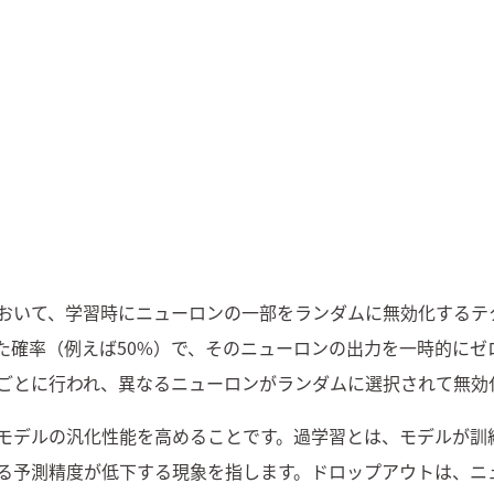
ソフトウェアテスト・品質保証
U
面白法人カヤック
今すぐダウンロード
今すぐダウンロード
詳しく見る
閉じる
製造
交通・モビリテ
おいて、学習時にニューロンの一部をランダムに無効化するテ
た確率（例えば50%）で、そのニューロンの出力を一時的にゼ
コンシューマーサービス
公共
ごとに行われ、異なるニューロンがランダムに選択されて無効
金融（銀行・証券・保険・決済）
物流／EC／運
モデルの汎化性能を高めることです。過学習とは、モデルが訓
る予測精度が低下する現象を指します。ドロップアウトは、ニ
ゲーム／エンターテインメント
業務システム／E