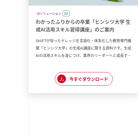
AIソリューション
DX
わかったふりからの卒業「ヒンシツ大学 生
成AI活用スキル習得講座」のご案内
SHIFTが培ったナレッジを言語化・体系化した教育専門機
関「ヒンシツ大学」の生成AI講座に関する資料です。生成
AIの活用スキルを身につけ、業界のリーダーへと成長する
ための特別な講座をご紹介します。 【講座の魅力】 ・実
践重視のカリキュラム ・生成AIに専門特化した内容 ・実
際に現場で使える応用力を養える 「組織として生成AIの
今すぐダウンロード
普及に課題を感じている」 「生成AIを使いこなしたいけ
れど、何から始めれ