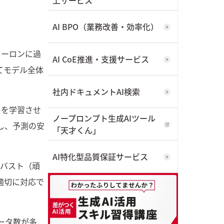
AI BPO（業務改善・効率化）
ューロンに過
AI CoE推進・支援サービス
てモデル全体
社内ドキュメントAI検索
クを学習させ
ノープロンプト生成AIツール
し、予測の安
「天才くん」
AI特化型品質保証サービス
ロバスト（頑
適切に対応で
ータ数が多