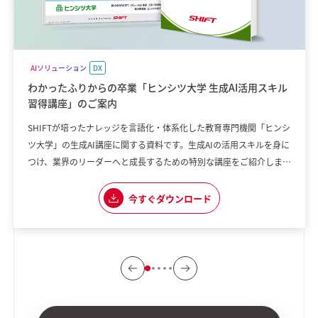
AIソリューション
DX
わかったふりからの卒業「ヒンシツ大学 生成AI活用スキル
習得講座」のご案内
SHIFTが培ったナレッジを言語化・体系化した教育専門機関「ヒンシ
ツ大学」の生成AI講座に関する資料です。生成AIの活用スキルを身に
つけ、業界のリーダーへと成長するための特別な講座をご紹介しま
す。 【講座の魅力】 ・実践重視のカリキュラム ・生成AIに専門特化
した内容 ・実際に現場で使える応用力を養える 「組織として生成AI
今すぐダウンロード
の普及に課題を感じている」 「生成AIを使いこなしたいけれど、何
から始めれ