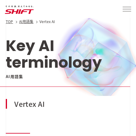
TOP
AI用語集
Vertex AI
Key AI
terminology
AI用語集
Vertex AI