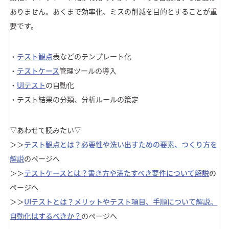
ありません。あくまで効率化、ミスの削減を目的とすることが重
要です。
・
テスト観点
表などのテンプレート化
・
テストケース
管理ツールの導入
・
UIテスト
の自動化
・テスト結果の分類、分析ルールの策定
▽あわせて読みたい▽
＞＞
テスト観点とは？必要性や洗い出すための要素、つくり方を
解説
のページへ
＞＞
テストケースとは？書き方や満たすべき要件について解説
の
ページへ
＞＞
UIテストとは？メリットやテスト項目、手順について解説。
自動化はするべきか？
のページへ