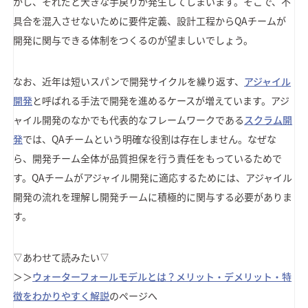
かし、それだと大きな手戻りが発生してしまいます。そこで、不
具合を混入させないために要件定義、設計工程からQAチームが
開発に関与できる体制をつくるのが望ましいでしょう。
なお、近年は短いスパンで開発サイクルを繰り返す、
アジャイル
開発
と呼ばれる手法で開発を進めるケースが増えています。アジ
ャイル開発のなかでも代表的なフレームワークである
スクラム開
発
では、QAチームという明確な役割は存在しません。なぜな
ら、開発チーム全体が品質担保を行う責任をもっているためで
す。QAチームがアジャイル開発に適応するためには、アジャイル
開発の流れを理解し開発チームに積極的に関与する必要がありま
す。
▽あわせて読みたい▽
＞＞
ウォーターフォールモデルとは？メリット・デメリット・特
徴をわかりやすく解説
のページへ