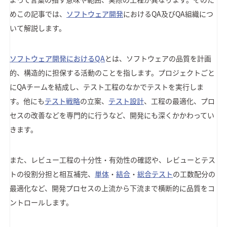
めこの記事では、
ソフトウェア開発
におけるQA及びQA組織につ
いて解説します。
ソフトウェア開発におけるQA
とは、ソフトウェアの品質を計画
的、構造的に担保する活動のことを指します。プロジェクトごと
にQAチームを結成し、テスト工程のなかでテストを実行しま
す。他にも
テスト戦略
の立案、
テスト設計
、工程の最適化、プロ
セスの改善などを専門的に行うなど、開発にも深くかかわってい
きます。
また、レビュー工程の十分性・有効性の確認や、レビューとテス
トの役割分担と相互補完、
単体
・
結合
・
総合テスト
の工数配分の
最適化など、開発プロセスの上流から下流まで横断的に品質をコ
ントロールします。