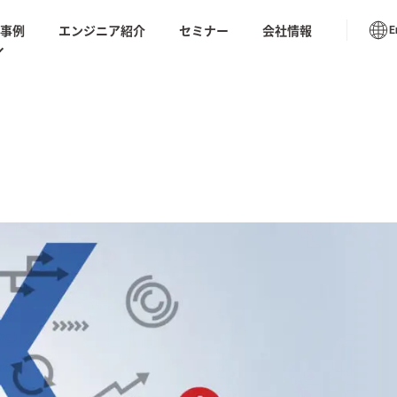
入事例
エンジニア紹介
セミナー
会社情報
E
書のテンプレートやベンダーの比較チェックシートや
ューション トップ
座の動画など今日から使える情報が満載
導入事例
S for リバース
AIテス
AIモダナイゼーション
リング
ムラナイ
 業務代行支援｜
生成AIオペレーション品質
AI BP
向上サービス
化）
推進・支援サービ
ノープロ
社内ドキュメントAI検索
ル「天才
ション
ソフトウェアテスト・品質保証
DX
品質保証サービス
の実装と喝采。
AIシステムの品質保証ー基
Saa
TIVE AI REPORT
本と進め方ー
ケート
tumn
閉じる