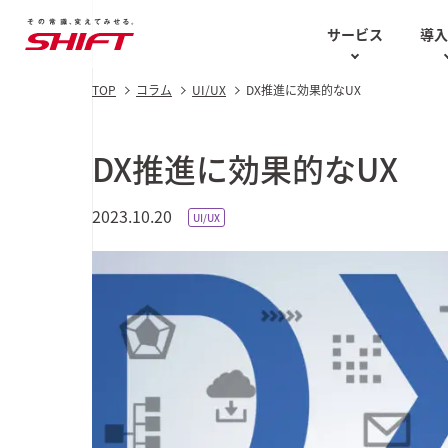
サービス
導
TOP
コラム
UI/UX
DX推進に効果的なUX
AIソリューション
お役立ち資料
テスト計画
AIソリ
Case Studies
技術的な講
DX推進に効果的なUX
ソフトウェアテスト・
知の再分配白書
品質保証
SHIFT DQ
エンジニア
2023.10.20
最新の導入事例
UI/UX
AI駆動型
セキュリティ
コラム
AI BPaaS
AI CoE
UI/UX
AI用語集
ス
AIソリュー
AI特化型
生成AI
DX
GENERA
2025 Au