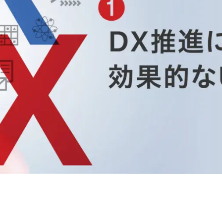
ソフトウェアテスト・品質保証
U
面白法人カヤック
今すぐダウンロード
今すぐダウンロード
詳しく見る
閉じる
製造
交通・モビリテ
コンシューマーサービス
公共
金融（銀行・証券・保険・決済）
物流／EC／運
ゲーム／エンターテインメント
業務システム／E