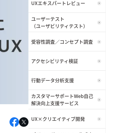
UXエキスパートレビュー
I/UX
東武鉄道株式会社
ユーザーテスト
今すぐダウンロード
（ユーザビリティテスト）
詳しく見る
受容性調査／コンセプト調査
アクセシビリティ検証
行動データ分析支援
ィ
カスタマーサポートWeb自己
解決向上支援サービス
輸
UX×クリエイティブ開発
RP