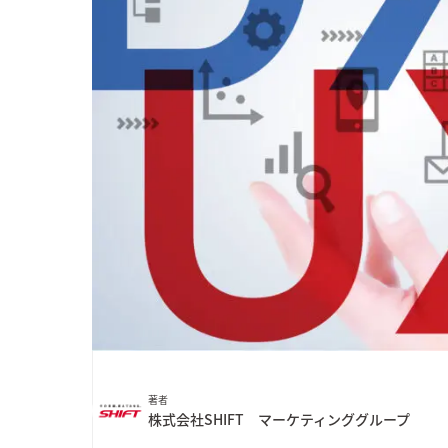
カスタマーサクセス
UI/UX
その他
ユニテックシステム株式会社
コンサルティング
詳しく見る
業種から探す
情報／通信／メディア
建設／不動産
流通／小売
著者
株式会社SHIFT マーケティンググループ
サービス／教育／公共／ヘルスケア