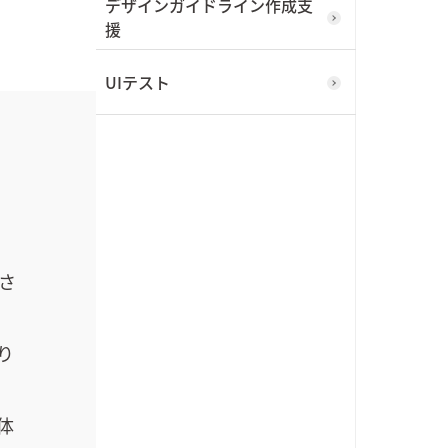
デザインガイドライン作成支
援
UIテスト
さ
と
り
体