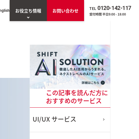
0120-142-117
TEL
お役立ち情報
お問い合わせ
nglish
受付時間 平日9:00 - 18:00
お役立ち資料一覧
一覧を見る
トエージェント「ネ
」
O（業務改善・効率
この記事を読んだ方に
ンプト生成AIツー
くん」
おすすめのサービス
UI/UX
サービス
Sの導入・管理実態アン
調査（2025年版）